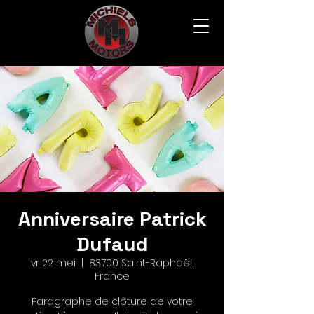
Anniversaire Patrick
Dufaud
vr 22 mei
  |  
83700 Saint-Raphaël,
France
Paragraphe de clôture de votre