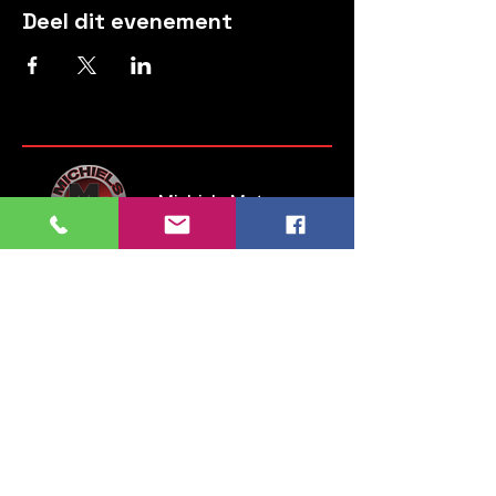
Deel dit evenement
Michiels Motors
Steenweg op Brussel 135
1745 Opwijk
Belgium
Tel:
052 35 52 83
GSM:
0476 28 76 54
info.michielsmotors@gmail.com