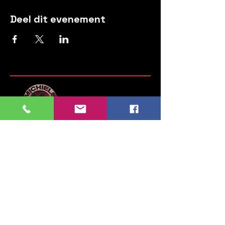
Deel dit evenement
Michiels Motors
Steenweg op Brussel 135
1745 Opwijk
Belgium
Tel:
052 35 52 83
GSM:
0476 28 76 54
info.michielsmotors@gmail.com