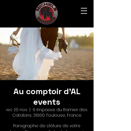
Au comptoir d'AL
events
wo 20 nov
  |  
6 Impasse du Ramier des
Catalans, 31000 Toulouse, France
Paragraphe de clôture de votre