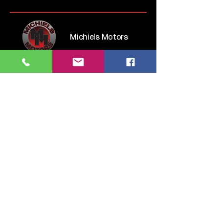
Michiels Motors
Steenweg op Brussel 135
1745 Opwijk
Belgium
Tel:
052 35 52 83
GSM:
0476 28 76 54
info.michielsmotors@gmail.com
maandag: 14:00 - 18:00
dinsdag > vrijdag: 09:30 - 12:00 & 13:00 - 18:00
zaterdag: 11:00 - 16:00
zondag: gesloten