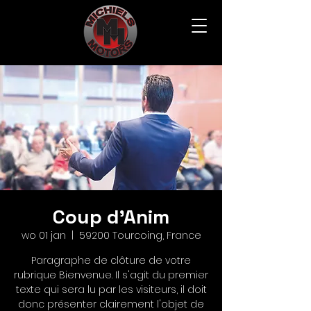
Coup d'Anim
wo 01 jan
  |  
59200 Tourcoing, France
Paragraphe de clôture de votre
rubrique Bienvenue. Il s'agit du premier
texte qui sera lu par les visiteurs, il doit
donc présenter clairement l'objet de