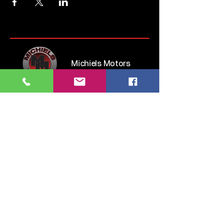
Michiels Motors
Steenweg op Brussel 135
1745 Opwijk
Belgium
Tel:
052 35 52 83
GSM:
0476 28 76 54
info.michielsmotors@gmail.com
maandag: 14:00 - 18:00