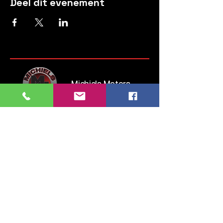
Deel dit evenement
Michiels Motors
Steenweg op Brussel 135
1745 Opwijk
Belgium
Tel:
052 35 52 83
GSM:
0476 28 76 54
info.michielsmotors@gmail.com