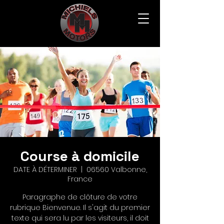
Course à domicile
DATE À DÉTERMINER
  |  
06560 Valbonne,
France
Paragraphe de clôture de votre
rubrique Bienvenue. Il s'agit du premier
texte qui sera lu par les visiteurs, il doit