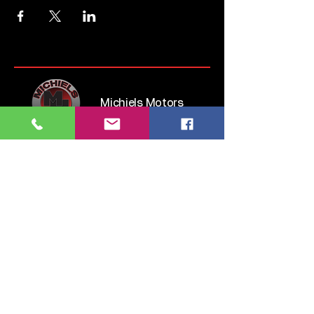
Michiels Motors
Steenweg op Brussel 135
1745 Opwijk
Belgium
Tel:
052 35 52 83
GSM:
0476 28 76 54
info.michielsmotors@gmail.com