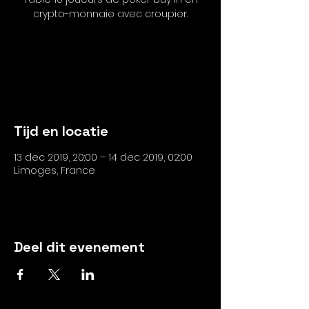
crypto-monnaie avec croupier.
Les inscriptions sont closes
Voir autres événements
Tijd en locatie
13 dec 2019, 20:00 – 14 dec 2019, 02:00
Limoges, France
Deel dit evenement