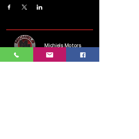
Michiels Motors
Steenweg op Brussel 135
1745 Opwijk
Belgium
Tel:
052 35 52 83
GSM:
0476 28 76 54
info.michielsmotors@gmail.com