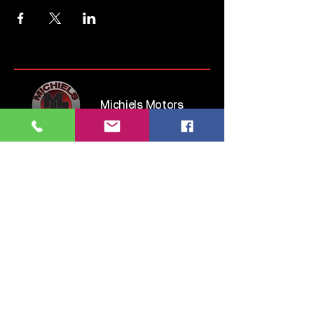
Michiels Motors
Steenweg op Brussel 135
1745 Opwijk
Belgium
Tel:
052 35 52 83
GSM:
0476 28 76 54
info.michielsmotors@gmail.com