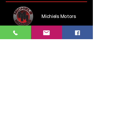
Michiels Motors
Steenweg op Brussel 135
1745 Opwijk
Belgium
Tel:
052 35 52 83
GSM:
0476 28 76 54
info.michielsmotors@gmail.com
maandag: 14:00 - 18:00
dinsdag > vrijdag: 09:30 - 12:00 & 13:00 - 18:00
zaterdag: 11:00 - 16:00
zondag: gesloten