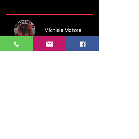
Michiels Motors
Steenweg op Brussel 135
1745 Opwijk
Belgium
Tel:
052 35 52 83
GSM:
0476 28 76 54
info.michielsmotors@gmail.com
maandag: 14:00 - 18:00
dinsdag > vrijdag: 09:30 - 12:00 & 13:00 - 18:00
zaterdag: 11:00 - 16:00