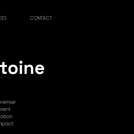
CES
CONTACT
toine
premier
ement
tation
mpact.