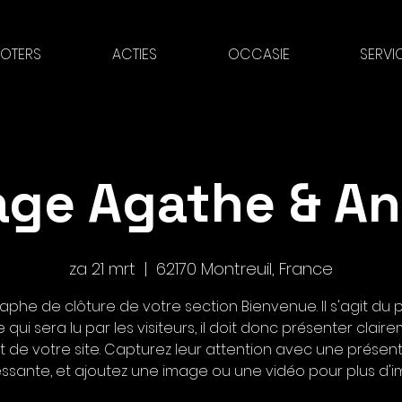
OTERS
ACTIES
OCCASIE
SERVI
age Agathe & An
za 21 mrt
  |  
62170 Montreuil, France
aphe de clôture de votre section Bienvenue. Il s'agit du 
e qui sera lu par les visiteurs, il doit donc présenter clair
et de votre site. Capturez leur attention avec une présen
essante, et ajoutez une image ou une vidéo pour plus d'i