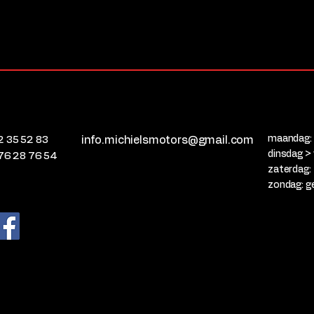
maandag: 
2 35 52 83
info.michielsmotors@gmail.com
dinsdag > 
76 28 76 54
zaterdag:
zondag: g