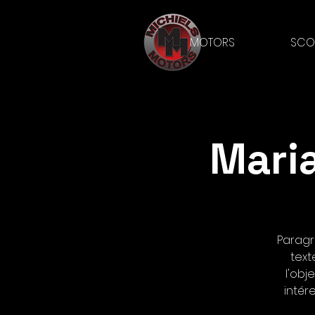
MOTORS
SCO
Mari
Paragr
text
l'obj
intér