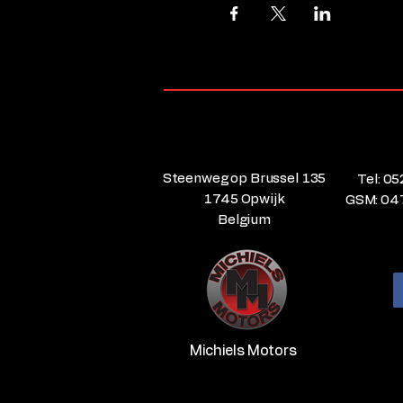
Steenweg op Brussel 135
Tel: 05
1745 Opwijk
GSM: 04
Belgium
Michiels Motors