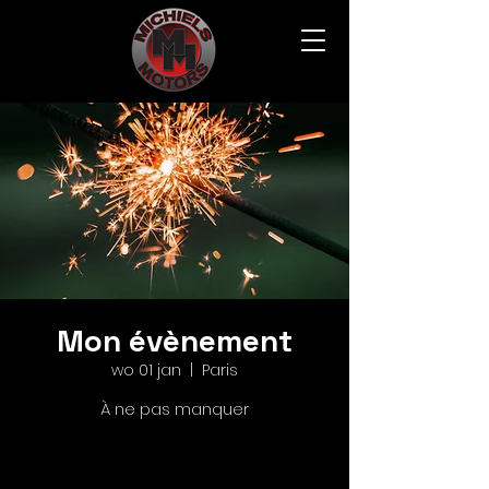
Mon évènement
wo 01 jan
  |  
Paris
À ne pas manquer
Les inscriptions sont closes