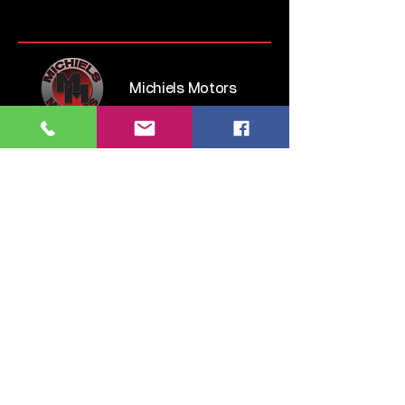
Michiels Motors
Steenweg op Brussel 135
1745 Opwijk
Belgium
Tel:
052 35 52 83
GSM:
0476 28 76 54
info.michielsmotors@gmail.com
maandag: 14:00 - 18:00
dinsdag > vrijdag: 09:30 - 12:00 & 13:00 - 18:00
zaterdag: 11:00 - 16:00