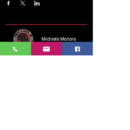
Michiels Motors
Steenweg op Brussel 135
1745 Opwijk
Belgium
Tel:
052 35 52 83
GSM:
0476 28 76 54
info.michielsmotors@gmail.com
maandag: 14:00 - 18:00