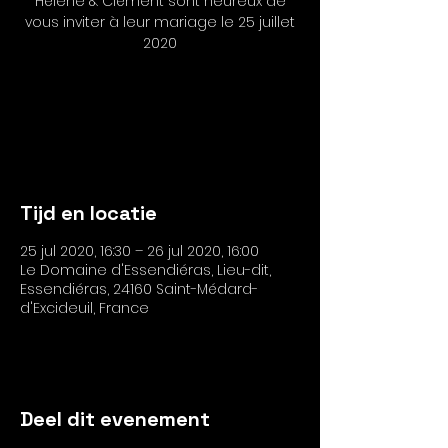
Hélène & Clément sont heureux de
vous inviter à leur mariage le 25 juillet
2020
Les inscriptions sont closes
Voir autres événements
Tijd en locatie
25 jul 2020, 16:30 – 26 jul 2020, 16:00
Le Domaine d'Essendiéras, Lieu-dit,
Essendiéras, 24160 Saint-Médard-
d'Excideuil, France
Deel dit evenement