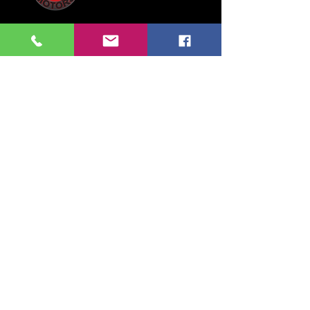
Steenweg op Brussel 135
1745 Opwijk
Belgium
Tel:
052 35 52 83
GSM:
0476 28 76 54
info.michielsmotors@gmail.com
maandag: 14:00 - 18:00
dinsdag > vrijdag: 09:30 - 12:00 & 13:00 - 18:00
zaterdag: 11:00 - 16:00
zondag: gesloten
© 2026 Michiels Motors - Web manager :
ImagicView - Nathalie Rozak