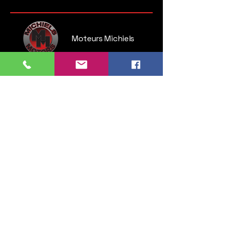
Moteurs Michiels
Steenweg op Brussel 135
1745 Opwijk
Belgium
Tel:
052 35 52 83
GSM:
0476 28 76 54
info.michielsmotors@gmail.com
Lundi : 14:00 - 18:00
Mardi > vendredi : 09:30 - 12:00 & 13:00 - 18:00
Samedi : 11:00 - 16:00
Dimanche : fermé