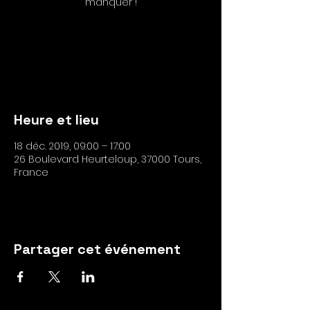
manquer !
Les inscriptions sont closes
Voir autres événements
Heure et lieu
18 déc. 2019, 09:00 – 17:00
26 Boulevard Heurteloup, 37000 Tours,
France
Partager cet événement