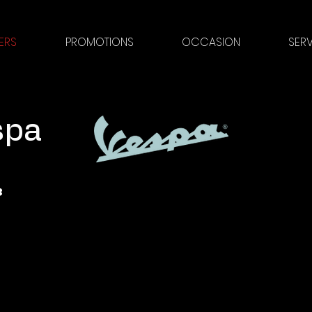
ERS
PROMOTIONS
OCCASION
SER
spa
³