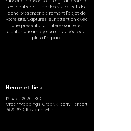
rubrique Bienvenue. Il s'agit du premier
texte qui sera lu par les visiteurs, il doit
donc présenter clairement l'objet de
votre site. Capturez leur attention avec
une présentation intéressante, et
ajoutez une image ou une vidéo pour
plus d'impact.
Les inscriptions sont closes
Voir autres événements
Heure et lieu
12 sept. 2020, 13:00
Crear Weddings, Crear, Kilberry, Tarbert
PA29 6YD, Royaume-Uni