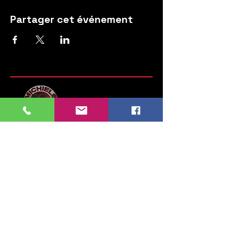
Partager cet événement
Moteurs Michiels
Steenweg op Brussel 135
1745 Opwijk
Belgium
Tel:
052 35 52 83
GSM:
0476 28 76 54
info.michielsmotors@gmail.com