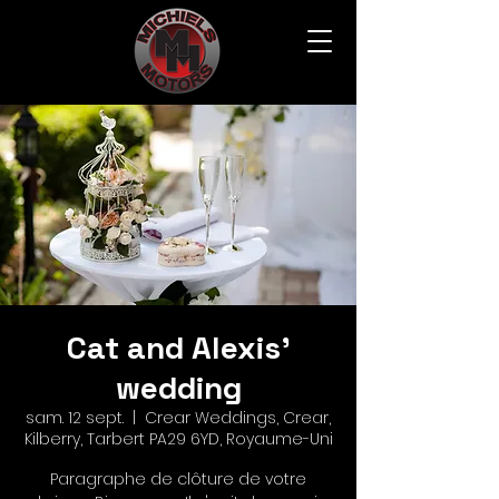
Cat and Alexis'
wedding
sam. 12 sept.
  |  
Crear Weddings, Crear,
Kilberry, Tarbert PA29 6YD, Royaume-Uni
Paragraphe de clôture de votre