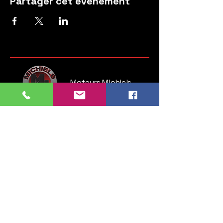
Partager cet événement
Moteurs Michiels
Steenweg op Brussel 135
1745 Opwijk
Belgium
Tel:
052 35 52 83
GSM:
0476 28 76 54
info.michielsmotors@gmail.com