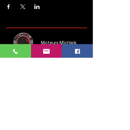
Moteurs Michiels
Steenweg op Brussel 135
1745 Opwijk
Belgium
Tel:
052 35 52 83
GSM:
0476 28 76 54
info.michielsmotors@gmail.com