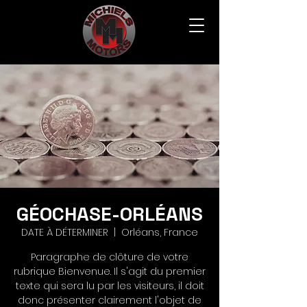
GÉOCHASE-ORLÉANS
DATE À DÉTERMINER
  |  
Orléans, France
Paragraphe de clôture de votre
rubrique Bienvenue. Il s'agit du premier
texte qui sera lu par les visiteurs, il doit
donc présenter clairement l'objet de