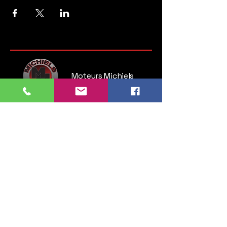
Moteurs Michiels
Steenweg op Brussel 135
1745 Opwijk
Belgium
Tel:
052 35 52 83
GSM:
0476 28 76 54
info.michielsmotors@gmail.com