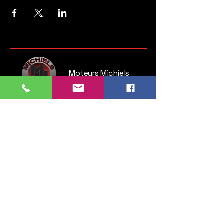
Moteurs Michiels
Steenweg op Brussel 135
1745 Opwijk
Belgium
Tel:
052 35 52 83
GSM:
0476 28 76 54
info.michielsmotors@gmail.com