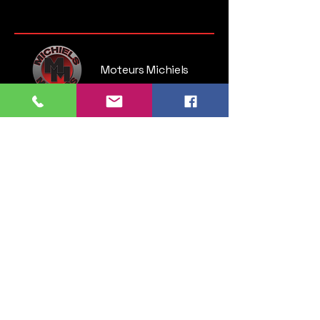
Moteurs Michiels
Steenweg op Brussel 135
1745 Opwijk
Belgium
Tel:
052 35 52 83
GSM:
0476 28 76 54
info.michielsmotors@gmail.com
Lundi : 14:00 - 18:00
Mardi > vendredi : 09:30 - 12:00 & 13:00 - 18:00
Samedi : 11:00 - 16:00