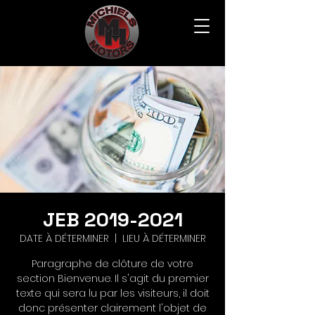
JEB 2019-2021
DATE À DÉTERMINER
  |  
LIEU À DÉTERMINER
Paragraphe de clôture de votre
section Bienvenue. Il s'agit du premier
texte qui sera lu par les visiteurs, il doit
donc présenter clairement l'objet de