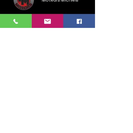
Steenweg op Brussel 135
1745 Opwijk
Belgium
Tel:
052 35 52 83
GSM:
0476 28 76 54
info.michielsmotors@gmail.com
Lundi : 14:00 - 18:00
Mardi > vendredi : 09:30 - 12:00 & 13:00 - 18:00
Samedi : 11:00 - 16:00
Dimanche : fermé
© 2026 Michiels Motors - Web manager :
ImagicView - Nathalie Rozak