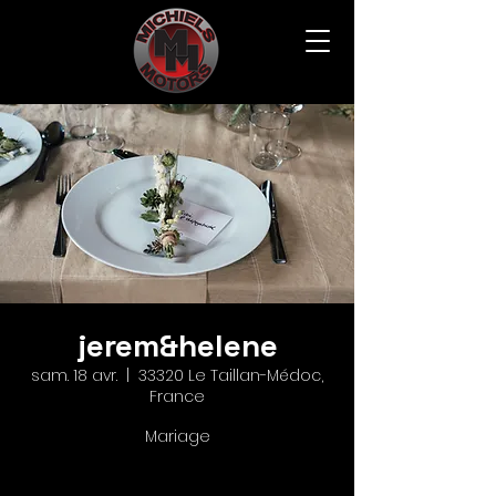
jerem&helene
sam. 18 avr.
  |  
33320 Le Taillan-Médoc,
France
Mariage