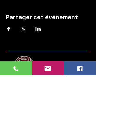
Partager cet événement
Moteurs Michiels
Steenweg op Brussel 135
1745 Opwijk
Belgium
Tel:
052 35 52 83
GSM:
0476 28 76 54