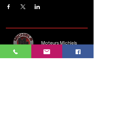
Moteurs Michiels
Steenweg op Brussel 135
1745 Opwijk
Belgium
Tel:
052 35 52 83
GSM:
0476 28 76 54
info.michielsmotors@gmail.com