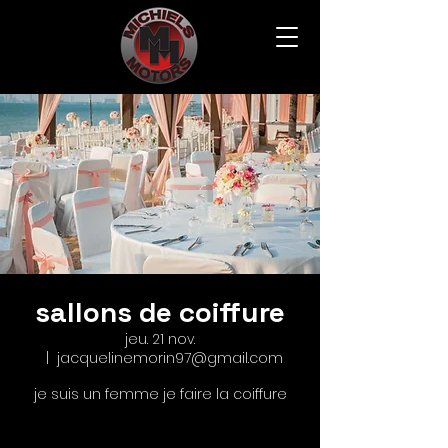
sallons de coiffure
jeu. 21 nov.
  |  
jacquelinemorin97@gmail.com
je suis un femme je faire la coiffure