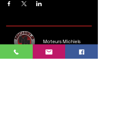
Moteurs Michiels
Steenweg op Brussel 135
1745 Opwijk
Belgium
Tel:
052 35 52 83
GSM:
0476 28 76 54
info.michielsmotors@gmail.com
Lundi : 14:00 - 18:00