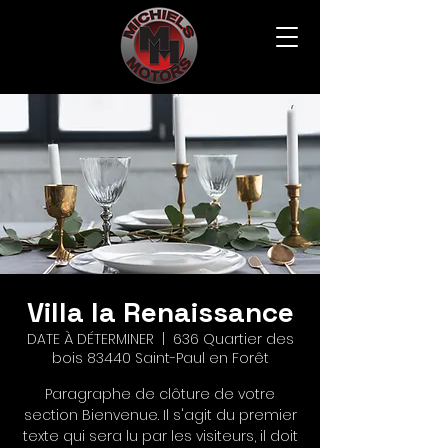
Villa la Renaissance
DATE À DÉTERMINER
  |  
636 Quartier des
bois 83440 Saint-Paul en Forêt
Paragraphe de clôture de votre
section Bienvenue. Il s'agit du premier
texte qui sera lu par les visiteurs, il doit